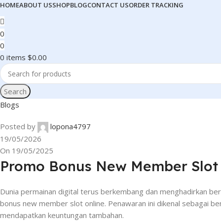
HOME
ABOUT US
SHOP
BLOG
CONTACT US
ORDER TRACKING
0
0
0
items
$
0.00
Search
Blogs
Posted by
lopona4797
19/05/2026
On 19/05/2025
Promo Bonus New Member Slot O
Dunia permainan digital terus berkembang dan menghadirkan berba
bonus new member slot online. Penawaran ini dikenal sebagai b
mendapatkan keuntungan tambahan.