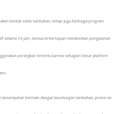
dalam bentuk saldo tambahan, tetapi juga berbagai program
ktif selama 24 jam. Semua ini bertujuan memberikan pengalaman
enggunakan perangkat tertentu karena sebagian besar platform
ern.
kan kesempatan bermain dengan keuntungan tambahan, promo ini