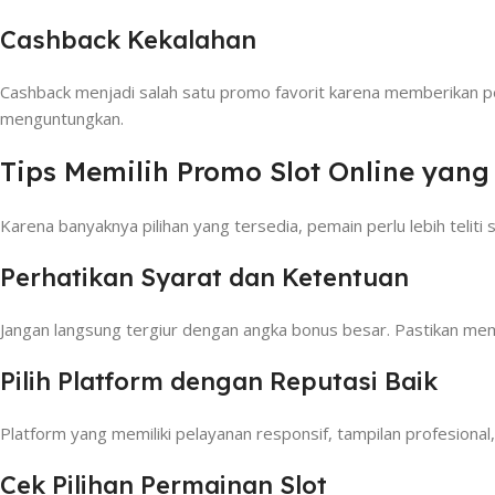
Cashback Kekalahan
Cashback menjadi salah satu promo favorit karena memberikan p
menguntungkan.
Tips Memilih Promo Slot Online yan
Karena banyaknya pilihan yang tersedia, pemain perlu lebih teli
Perhatikan Syarat dan Ketentuan
Jangan langsung tergiur dengan angka bonus besar. Pastikan mem
Pilih Platform dengan Reputasi Baik
Platform yang memiliki pelayanan responsif, tampilan profesional,
Cek Pilihan Permainan Slot