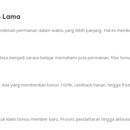
h Lama
nikmati permainan dalam waktu yang lebih panjang. Hal ini memb
isa menjadi sarana belajar memahami pola permainan, fitur bonu
Ada yang memberikan bonus 100%, cashback harian, hingga free s
tuk klaim bonus member baru. Proses pendaftaran hingga aktivasi