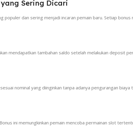
yang Sering Dicari
ing populer dan sering menjadi incaran pemain baru. Setiap bonu
 akan mendapatkan tambahan saldo setelah melakukan deposit p
sesuai nominal yang diinginkan tanpa adanya pengurangan biaya t
Bonus ini memungkinkan pemain mencoba permainan slot terten