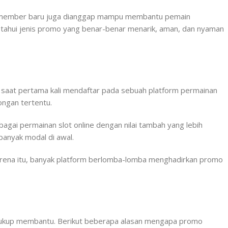
 untuk member baru juga dianggap mampu membantu pemain
etahui jenis promo yang benar-benar menarik, aman, dan nyaman
saat pertama kali mendaftar pada sebuah platform permainan
ongan tertentu.
ai permainan slot online dengan nilai tambah yang lebih
anyak modal di awal.
 karena itu, banyak platform berlomba-lomba menghadirkan promo
 cukup membantu. Berikut beberapa alasan mengapa promo