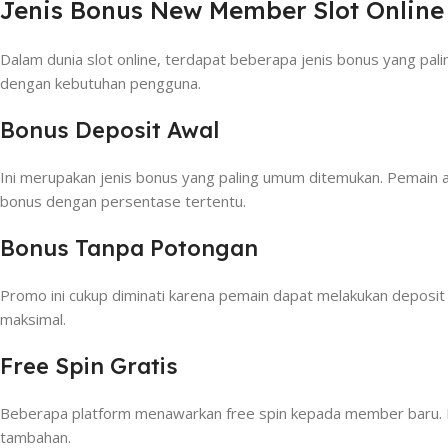
Jenis Bonus New Member Slot Online 
Dalam dunia slot online, terdapat beberapa jenis bonus yang pal
dengan kebutuhan pengguna.
Bonus Deposit Awal
Ini merupakan jenis bonus yang paling umum ditemukan. Pemain
bonus dengan persentase tertentu.
Bonus Tanpa Potongan
Promo ini cukup diminati karena pemain dapat melakukan deposit 
maksimal.
Free Spin Gratis
Beberapa platform menawarkan free spin kepada member baru. 
tambahan.