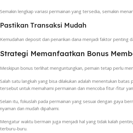
Semakin lengkap variasi permainan yang tersedia, semakin mena
Pastikan Transaksi Mudah
Kemudahan deposit dan penarikan dana menjadi faktor penting da
Strategi Memanfaatkan Bonus Membe
Meskipun bonus terlihat menguntungkan, pemain tetap perlu men
Salah satu langkah yang bisa dilakukan adalah menentukan batas
tersebut untuk memahami permainan dan mencoba fitur-fitur yan
Selain itu, fokuslah pada permainan yang sesuai dengan gaya ber
nyaman dan mudah dipahami.
Mengatur waktu bermain juga menjadi hal yang tidak kalah penti
terburu-buru.