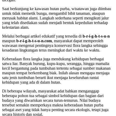
Saat berkunjung ke kawasan hutan purba, wisatawan juga diimbau
untuk tidak memetik bunga, mengambil bibit tanaman, ataupun
merusak habitat alami. Langkah sederhana seperti mengikuti jalur
yang telah disediakan sudah menjadi bentuk kepedulian terhadap
kelestarian alam.
Melalui berbagai artikel edukatif yang tersedia di
b-r-i-g-h-t-s-u-n
maupun
b-r-i-g-h-t-s-u-n.com
, masyarakat dapat memperoleh
wawasan mengenai pentingnya konservasi flora langka sehingga
kesadaran lingkungan terus meningkat dari waktu ke waktu.
Keberadaan flora langka juga mendukung kehidupan berbagai
satwa liar. Banyak burung, kupu-kupu, serangga, hingga mamalia
kecil bergantung pada tumbuhan tertentu sebagai sumber makanan
maupun tempat berkembang biak. Inilah alasan mengapa menjaga
satu jenis tumbuhan berarti ikut menjaga keseluruhan rantai
kehidupan yang ada di dalam hutan.
Di beberapa wilayah, masyarakat adat bahkan menganggap
beberapa pohon tua sebagai simbol kehidupan dan bagian dari
budaya yang diwariskan secara turun-temurun. Nilai budaya
tersebut semakin memperkaya makna keberadaan hutan purba
sebagai aset yang tidak hanya penting secara ekologis, tetapi juga
secara historis dan sosial.