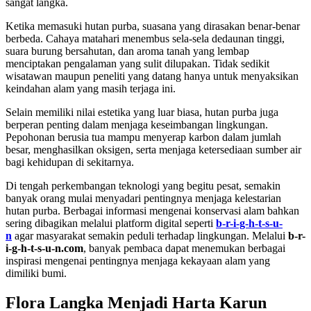
sangat langka.
Ketika memasuki hutan purba, suasana yang dirasakan benar-benar
berbeda. Cahaya matahari menembus sela-sela dedaunan tinggi,
suara burung bersahutan, dan aroma tanah yang lembap
menciptakan pengalaman yang sulit dilupakan. Tidak sedikit
wisatawan maupun peneliti yang datang hanya untuk menyaksikan
keindahan alam yang masih terjaga ini.
Selain memiliki nilai estetika yang luar biasa, hutan purba juga
berperan penting dalam menjaga keseimbangan lingkungan.
Pepohonan berusia tua mampu menyerap karbon dalam jumlah
besar, menghasilkan oksigen, serta menjaga ketersediaan sumber air
bagi kehidupan di sekitarnya.
Di tengah perkembangan teknologi yang begitu pesat, semakin
banyak orang mulai menyadari pentingnya menjaga kelestarian
hutan purba. Berbagai informasi mengenai konservasi alam bahkan
sering dibagikan melalui platform digital seperti
b-r-i-g-h-t-s-u-
n
agar masyarakat semakin peduli terhadap lingkungan. Melalui
b-r-
i-g-h-t-s-u-n.com
, banyak pembaca dapat menemukan berbagai
inspirasi mengenai pentingnya menjaga kekayaan alam yang
dimiliki bumi.
Flora Langka Menjadi Harta Karun