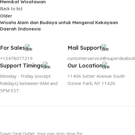
Memikat Wisatawan
Back to list
Older
Wisata Alam dan Budaya untuk Mengenal Kekayaan
Daerah Indonesia
For Sales
Mail Support
+13478077219
customerservice@superdealout
Support Timings
Our Location
Monday - Friday (except
11406 Sutter Avenue South
holidays) between 9AM and
Ozone Park, NY 11420
5PM EST.
Super Deal Outlet: Your one-stop shop for